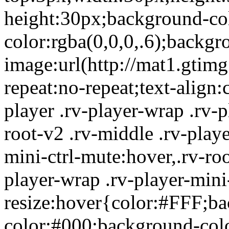
height:30px;background-co
color:rgba(0,0,0,.6);backgr
image:url(http://mat1.gtim
repeat:no-repeat;text-align:
player .rv-player-wrap .rv-p
root-v2 .rv-middle .rv-playe
mini-ctrl-mute:hover,.rv-roo
player-wrap .rv-player-mini-
resize:hover{color:#FFF;b
color:#000;background-color