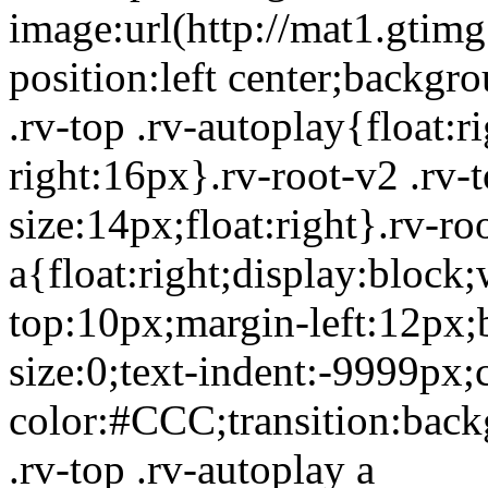
image:url(http://mat1.gtim
position:left center;backgr
.rv-top .rv-autoplay{float:
right:16px}.rv-root-v2 .rv-
size:14px;float:right}.rv-ro
a{float:right;display:bloc
top:10px;margin-left:12px;
size:0;text-indent:-9999px;
color:#CCC;transition:back
.rv-top .rv-autoplay a