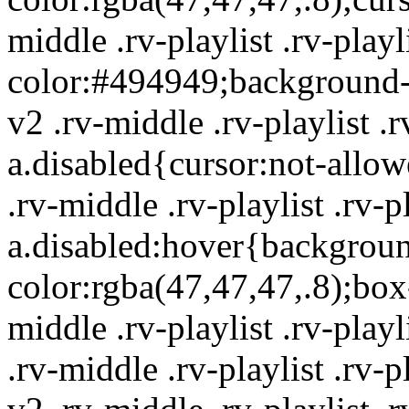
middle .rv-playlist .rv-play
color:#494949;background-c
v2 .rv-middle .rv-playlist .rv
a.disabled{cursor:not-allo
.rv-middle .rv-playlist .rv-pl
a.disabled:hover{backgrou
color:rgba(47,47,47,.8);bo
middle .rv-playlist .rv-playl
.rv-middle .rv-playlist .rv-p