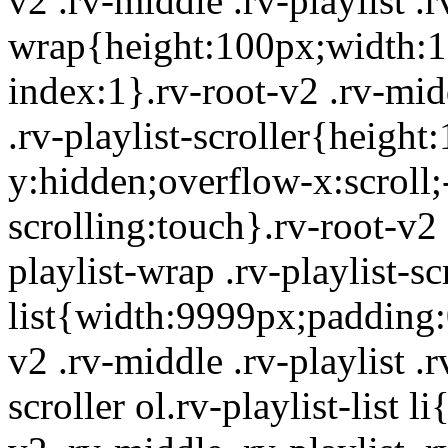
v2 .rv-middle .rv-playlist .r
wrap{height:100px;width:10
index:1}.rv-root-v2 .rv-midd
.rv-playlist-scroller{heig
y:hidden;overflow-x:scroll
scrolling:touch}.rv-root-v2 
playlist-wrap .rv-playlist-scr
list{width:9999px;padding:0
v2 .rv-middle .rv-playlist .r
scroller ol.rv-playlist-list l