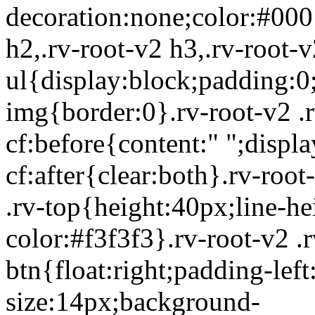
decoration:none;color:#000}
h2,.rv-root-v2 h3,.rv-root-v
ul{display:block;padding:0
img{border:0}.rv-root-v2 .rv
cf:before{content:" ";displa
cf:after{clear:both}.rv-roo
.rv-top{height:40px;line-h
color:#f3f3f3}.rv-root-v2 .r
btn{float:right;padding-lef
size:14px;background-