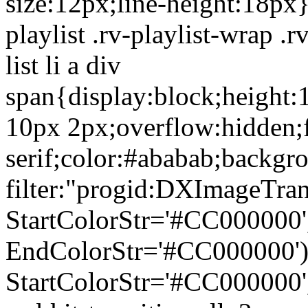
size:12px;line-height:18px}
playlist .rv-playlist-wrap .rv
list li a div
span{display:block;height
10px 2px;overflow:hidden;f
serif;color:#ababab;backgro
filter:"progid:DXImageTra
StartColorStr='#CC000000'
EndColorStr='#CC000000')"
StartColorStr='#CC000000'