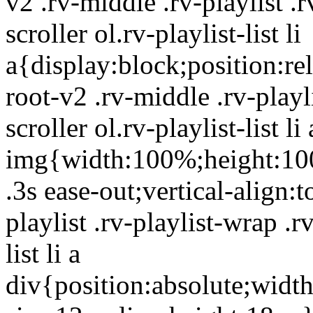
v2 .rv-middle .rv-playlist .r
scroller ol.rv-playlist-list li
a{display:block;position:re
root-v2 .rv-middle .rv-playli
scroller ol.rv-playlist-list li 
img{width:100%;height:100
.3s ease-out;vertical-align:
playlist .rv-playlist-wrap .rv
list li a
div{position:absolute;width