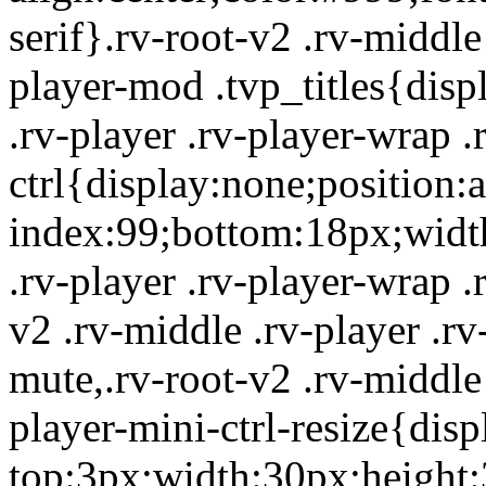
serif}.rv-root-v2 .rv-middle
player-mod .tvp_titles{disp
.rv-player .rv-player-wrap .
ctrl{display:none;position:a
index:99;bottom:18px;width
.rv-player .rv-player-wrap .
v2 .rv-middle .rv-player .rv
mute,.rv-root-v2 .rv-middle 
player-mini-ctrl-resize{dis
top:3px;width:30px;height: