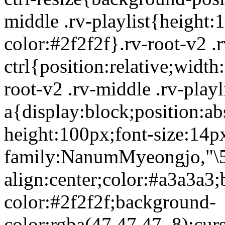
middle .rv-playlist{height
color:#2f2f2f}.rv-root-v2 .rv
ctrl{position:relative;widt
root-v2 .rv-middle .rv-playli
a{display:block;position:ab
height:100px;font-size:14p
family:NanumMyeongjo,"\5B
align:center;color:#a3a3a3
color:#2f2f2f;background-
color:rgba(47,47,47,.8);curs