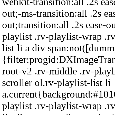
webkit-transition:all .2s eas
out;-ms-transition:all .2s ea
out;transition:all .2s ease-o
playlist .rv-playlist-wrap .rv
list li a div span:not([dumm
{filter:progid:DXImageTran
root-v2 .rv-middle .rv-playli
scroller ol.rv-playlist-list li
a.current{background:#1010
playlist .rv-playlist-wrap .rv