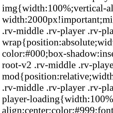
img{width:100%;vertical-a
width:2000px!important;mi
.rv-middle .rv-player .rv-pl
wrap{position:absolute;wid
color:#000;box-shadow:inset
root-v2 .rv-middle .rv-playe
mod{position:relative;wid
.rv-middle .rv-player .rv-pl
player-loading{width:100%
align:center;color:#999;font