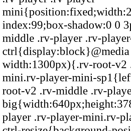
mini{position:fixed;width:
index:99;box-shadow:0 0 3px
middle .rv-player .rv-player
ctrl{display:block}@media 
width:1300px){.rv-root-v2 .
mini.rv-player-mini-sp1{le
root-v2 .rv-middle .rv-playe
big{width:640px;height:378
player .rv-player-mini.rv-pl
ctrl-resize{background-posi