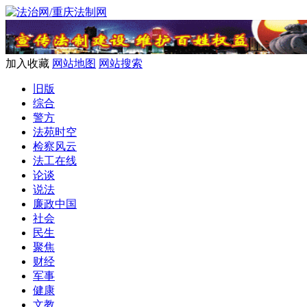
加入收藏
网站地图
网站搜索
旧版
综合
警方
法苑时空
检察风云
法工在线
论谈
说法
廉政中国
社会
民生
聚焦
财经
军事
健康
文教