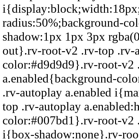
i{display:block;width:18px
radius:50%;background-colo
shadow:1px 1px 3px rgba(0,0,
out}.rv-root-v2 .rv-top .rv
color:#d9d9d9}.rv-root-v2 .
a.enabled{background-color
.rv-autoplay a.enabled i{ma
top .rv-autoplay a.enabled
color:#007bd1}.rv-root-v2 .
i{box-shadow:none}.rv-root