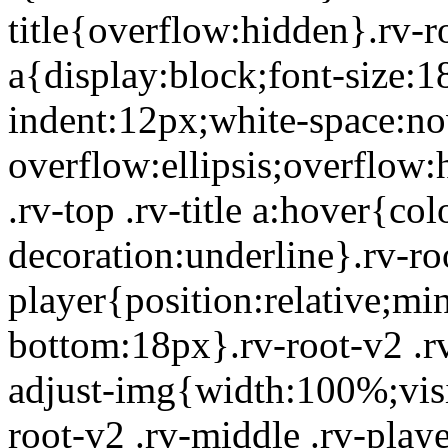
title{overflow:hidden}.rv-ro
a{display:block;font-size:1
indent:12px;white-space:no
overflow:ellipsis;overflow:
.rv-top .rv-title a:hover{co
decoration:underline}.rv-ro
player{position:relative;m
bottom:18px}.rv-root-v2 .rv
adjust-img{width:100%;visib
root-v2 .rv-middle .rv-playe