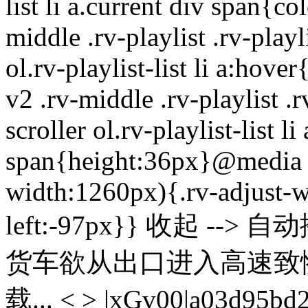
list li a.current div span{co
middle .rv-playlist .rv-playl
ol.rv-playlist-list li a:ho
v2 .rv-middle .rv-playlist .r
scroller ol.rv-playlist-list l
span{height:36px}@media o
width:1260px){.rv-adjust-w
left:-97px}} 收起 -
货车欲从出口进入高速致
载... < > |xGv00|a03d95bd