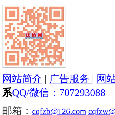
网站简介
|
广告服务
|
网
系
QQ/微信：
707293088
邮箱：
cqfzb@126.com
cqfzw@