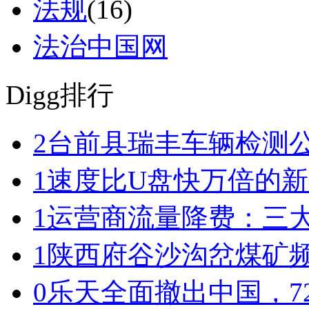
法规
(16)
法治中国网
Digg排行
2
台前县瑞丰车辆检测
1
速度比U盘快万倍的
1
运营商流量降费：三
1
陕西府谷沙沟岔煤矿
0
乐天全面撤出中国，7