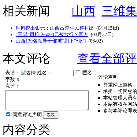
相关新闻
山西
三维
种树挖出银元：山西吕梁村民整村出
(04月15日)
“毒驾”司机交6000元被放行？官方
(03月27日)
山西139名领导干部被“刷下”他们
(06-02)
本文评论
查看全部评
表情：
姓名：
匿名
评论声明
字数
尊重网上道德
点评：
承担一切因您
本站管理人员
本站有权在网
参与本评论即
同意评论声明
发表
内容分类