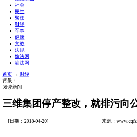
社会
民生
聚焦
财经
军事
健康
文教
法规
豫法网
渝法网
首页
→
财经
背景：
阅读新闻
三维集团停产整改，就排污向
[日期：2018-04-20]
来源：www.cqf