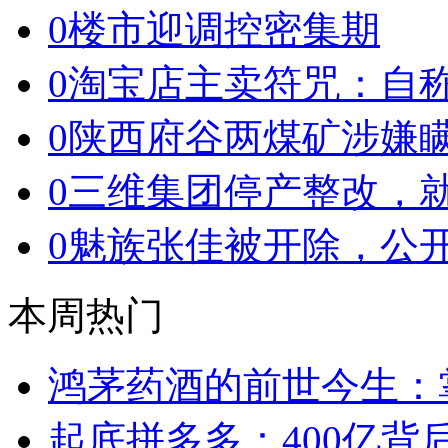
0
楼市迎调控密集期
0
淘宝店主卖符咒：自
0
陕西府谷两煤矿涉嫌
0
三维集团停产整改，
0
魅族张佳被开除，公
本周热门
鸿茅药酒的前世今生：掌
起底拼多多：400亿背