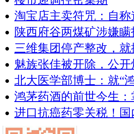
淘宝店主卖符咒：自称
陕西府谷两煤矿涉嫌瞒
三维集团停产整改，就
魅族张佳被开除，公开
北大医学部博士：就“
鸿茅药酒的前世今生：掌
进口抗癌药零关税！国