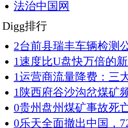
法治中国网
Digg排行
2
台前县瑞丰车辆检测
1
速度比U盘快万倍的
1
运营商流量降费：三
1
陕西府谷沙沟岔煤矿
0
贵州盘州煤矿事故死亡
0
乐天全面撤出中国，7