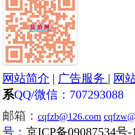
网站简介
|
广告服务
|
网
系
QQ/微信：
707293088
邮箱：
cqfzb@126.com
cqfzw@
号：
京ICP备09087534号-