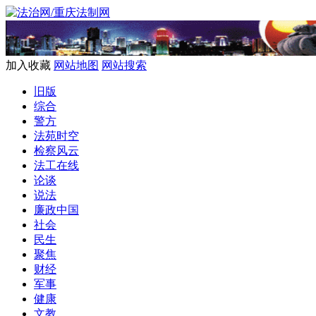
加入收藏
网站地图
网站搜索
旧版
综合
警方
法苑时空
检察风云
法工在线
论谈
说法
廉政中国
社会
民生
聚焦
财经
军事
健康
文教