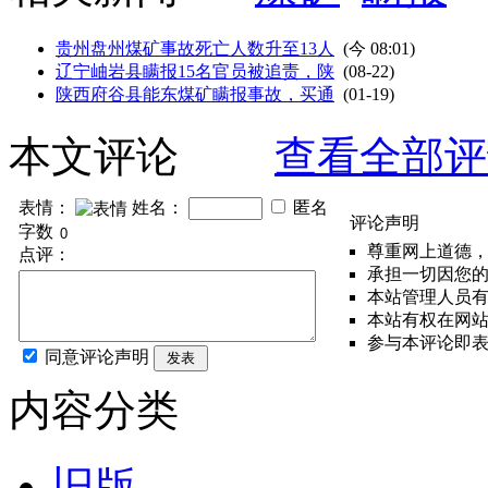
贵州盘州煤矿事故死亡人数升至13人
(
今 08:01
)
辽宁岫岩县瞒报15名官员被追责，陕
(08-22)
陕西府谷县能东煤矿瞒报事故，买通
(01-19)
本文评论
查看全部评
表情：
姓名：
匿名
评论声明
字数
尊重网上道德
点评：
承担一切因您
本站管理人员
本站有权在网
参与本评论即
同意评论声明
发表
内容分类
旧版