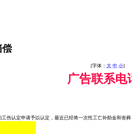
赔偿
[字体：
大
中
小
]
广告联系电话/微信
的工伤认定申请予以认定，最近已经将一次性工亡补助金和丧葬