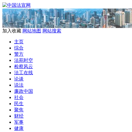
加入收藏
网站地图
网站搜索
主页
综合
警方
法苑时空
检察风云
法工在线
论谈
说法
廉政中国
社会
民生
聚焦
财经
军事
健康